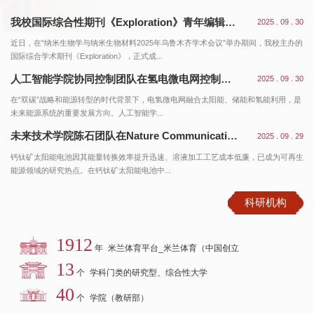
我校国际综合性期刊《Exploration》青年编辑委员会正式成立
2025 . 09 . 30
近日，在“纳米生物学与纳米生物材料2025年乌鲁木齐学术会议”举办期间，我校主办的
国际综合学术期刊《Exploration》，正式成...
人工智能学院协同控制团队在氢电微电网控制领域发表系列成果
2025 . 09 . 30
在“双碳”战略和能源转型的时代背景下，电氢微电网融合太阳能、储能和氢能利用，是
未来能源系统的重要发展方向。人工智能学...
未来技术学院陈石团队在Nature Communications上发表最新研究...
2025 . 09 . 29
钙钛矿太阳能电池因其能量转换效率提升迅速、溶液加工工艺成本低廉，已成为可再生
能源领域的研究热点。在钙钛矿太阳能电池中...
科研机构
1912
年
米兰体育平台_米兰体育（中国创立
13
个
学科门类的研究型、综合性大学
40
个
学院（教研部）