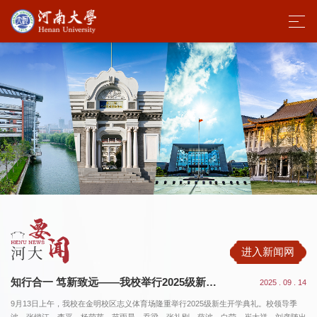
进入新闻网
知行合一 笃新致远——我校举行2025级新生开学典礼
2025 . 09 . 14
9月13日上午，我校在金明校区志义体育场隆重举行2025级新生开学典礼。校领导季
波、张锁江、李平、杨萌芽、苗雨晨、乔梁、张礼刚、薛波、白莹、崔大祥、刘彦随出