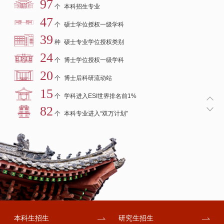
97
个
本科招生专业
47
个
硕士学位授权一级学科
39
种
硕士专业学位授权类别
24
个
博士学位授权一级学科
20
个
博士后科研流动站
15
个
学科进入ESI世界排名前1%
82
个
本科专业进入“双万计划”
本科生招生
研究生招生