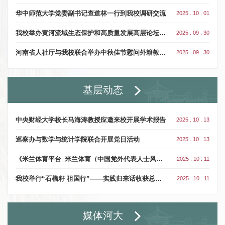
华中师范大学党委副书记查道林一行到我校调研交流
2025 . 10 . 01
我校举办黄河流域生态保护和高质量发展高层论坛（2025）
2025 . 09 . 30
河南省人社厅与我校联合举办中秋佳节慰问外籍教师主题活动
2025 . 09 . 30
我校赴沪浙高校调研科技成果转移转化
2025 . 09 . 29
基层动态
中央财经大学校长马海涛教授应邀来校开展学术报告
2025 . 10 . 13
巡察办与数学与统计学院联合开展党日活动
2025 . 10 . 13
《米兰体育平台_米兰体育（中国党外代表人士风采》出版
2025 . 10 . 11
我校举行“石榴籽 祖国行”——实践归来话收获总结分享会
2025 . 10 . 11
聚力发展新征程 提升管理硬实力——淮河医院举办高质量发展下公立医院中高层干部综...
2025 . 10 . 11
媒体河大